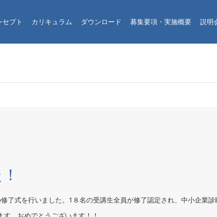
ンセプト
カリキュラム
ダウンロード
募集要項・実施概要
説明
た！
の修了式を行いました。1８名の受講生全員が修了認定され、中小企業診
ます。おめでとうございます！！